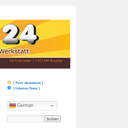
100 User online | 5.923.689 Besucher
[ News abonnieren ]
[ Gitarren Tuner ]
German