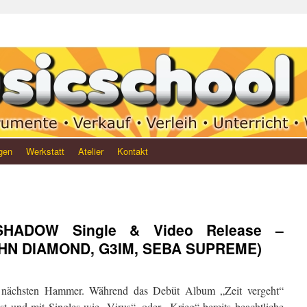
gen
Werkstatt
Atelier
Kontakt
HADOW Single & Video Release –
JOHN DIAMOND, G3IM, SEBA SUPREME)
ächsten Hammer. Während das Debüt Album „Zeit vergeht“
t und mit Singles wie „Virus“, oder „Krieg“ bereits beachtliche