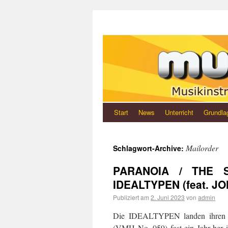
Start
News
Unterricht
Grundla
Mailorder
Schlagwort-Archive:
PARANOIA / THE S
IDEALTYPEN (feat. 
Publiziert am
2. Juni 2023
von
admin
Die IDEALTYPEN landen ihren n
(VMH No. 059) fast ein Jahr her is