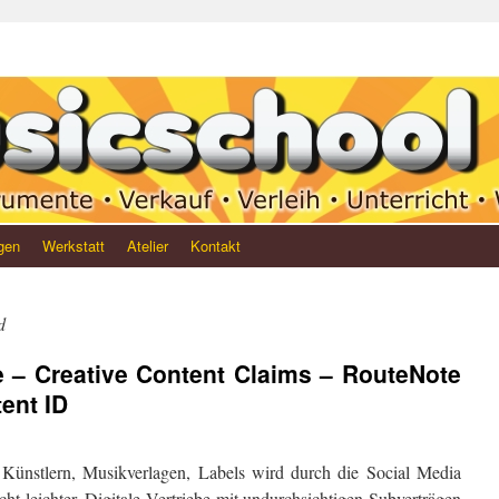
gen
Werkstatt
Atelier
Kontakt
d
 – Creative Content Claims – RouteNote
ent ID
 Künstlern, Musikverlagen, Labels wird durch die Social Media
ht leichter. Digitale Vertriebe mit undurchsichtigen Subverträgen