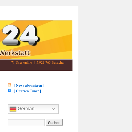
71 User online | 5.921.765 Besucher
[ News abonnieren ]
[ Gitarren Tuner ]
German