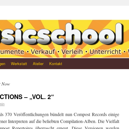
gen
Werkstatt
Atelier
Kontakt
t Now
TIONS – „VOL. 2“
min
s 370 Veröffentlichungen bündelt nun Compost Records einige
ner Interpreten auf die beliebten Compilation-Alben. Die Vielfalt
ost Repertoires überrascht erneut. Diese Versionen werden