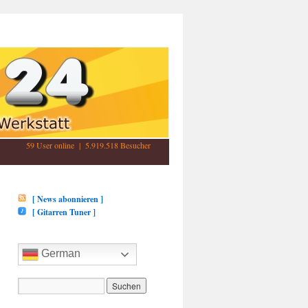
59 User online | 5.919.518 Besucher
[ News abonnieren ]
[ Gitarren Tuner ]
German