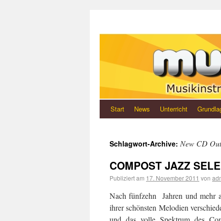
Start
News
Unterricht
Grundla
New CD Ou
Schlagwort-Archive:
COMPOST JAZZ SELEC
Publiziert am
17. November 2011
von
ad
Nach fünfzehn Jahren und mehr al
ihrer schönsten Melodien verschiede
und das volle Spektrum des Comp