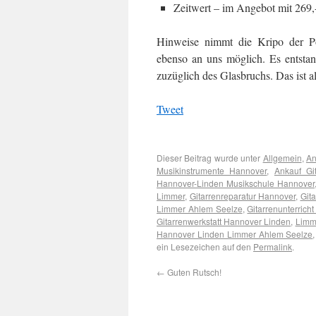
Zeitwert – im Angebot mit 269,
Hinweise nimmt die Kripo der Pol
ebenso an uns möglich. Es entsta
zuzüglich des Glasbruchs. Das ist al
Tweet
Dieser Beitrag wurde unter
Allgemein
,
An
Musikinstrumente Hannover
,
Ankauf Gi
Hannover-Linden Musikschule Hannover
Limmer
,
Gitarrenreparatur Hannover
,
Git
Limmer Ahlem Seelze
,
Gitarrenunterrich
Gitarrenwerkstatt Hannover Linden
,
Limm
Hannover Linden Limmer Ahlem Seelze
ein Lesezeichen auf den
Permalink
.
←
Guten Rutsch!