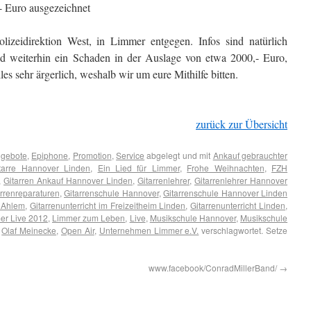
- Euro ausgezeichnet
izeidirektion West, in Limmer entgegen. Infos sind natürlich
nd weiterhin ein Schaden in der Auslage von etwa 2000,- Euro,
les sehr ärgerlich, weshalb wir um eure Mithilfe bitten.
zurück zur Übersicht
gebote
,
Epiphone
,
Promotion
,
Service
abgelegt und mit
Ankauf gebrauchter
tarre Hannover Linden
,
Ein Lied für Limmer
,
Frohe Weihnachten
,
FZH
,
Gitarren Ankauf Hannover Linden
,
Gitarrenlehrer
,
Gitarrenlehrer Hannover
arrenreparaturen
,
Gitarrenschule Hannover
,
Gitarrenschule Hannover Linden
t Ahlem
,
Gitarrenunterricht im Freizeitheim Linden
,
Gitarrenunterricht Linden
,
er Live 2012
,
Limmer zum Leben
,
Live
,
Musikschule Hannover
,
Musikschule
,
Olaf Meinecke
,
Open Air
,
Unternehmen Limmer e.V.
verschlagwortet. Setze
www.facebook/ConradMillerBand/
→