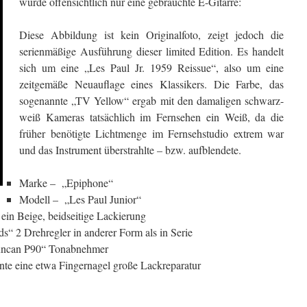
wurde offensichtlich nur eine gebrauchte E-Gitarre:
Diese Abbildung ist kein Originalfoto, zeigt jedoch die
serienmäßige Ausführung dieser limited Edition. Es handelt
sich um eine „Les Paul Jr. 1959 Reissue“, also um eine
zeitgemäße Neuauflage eines Klassikers. Die Farbe, das
sogenannte „TV Yellow“ ergab mit den damaligen schwarz-
weiß Kameras tatsächlich im Fernsehen ein Weiß, da die
früher benötigte Lichtmenge im Fernsehstudio extrem war
und das Instrument überstrahlte – bzw. aufblendete.
Marke – „Epiphone“
Modell – „Les Paul Junior“
ein Beige, beidseitige Lackierung
s“ 2 Drehregler in anderer Form als in Serie
uncan P90“ Tonabnehmer
te eine etwa Fingernagel große Lackreparatur