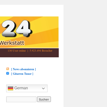
130 User online | 5.923.494 Besucher
[ News abonnieren ]
[ Gitarren Tuner ]
German