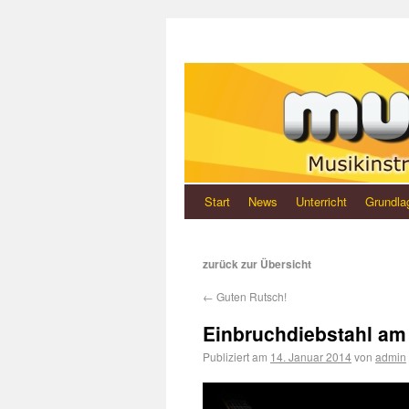
Start
News
Unterricht
Grundla
zurück zur Übersicht
←
Guten Rutsch!
Einbruchdiebstahl am
Publiziert am
14. Januar 2014
von
admin