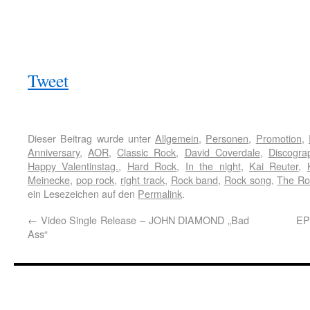
Tweet
Dieser Beitrag wurde unter
Allgemein
,
Personen
,
Promotion
,
Anniversary
,
AOR
,
Classic Rock
,
David Coverdale
,
Discogra
Happy Valentinstag.
,
Hard Rock
,
In the night
,
Kai Reuter
,
Meinecke
,
pop rock
,
right track
,
Rock band
,
Rock song
,
The Ro
ein Lesezeichen auf den
Permalink
.
←
Video Single Release – JOHN DIAMOND „Bad
EP
Ass“