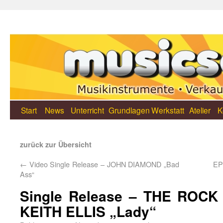
Start
News
Unterricht
Grundlagen
Werkstatt
Atelier
K
zurück zur Übersicht
←
Video Single Release – JOHN DIAMOND „Bad
EP
Ass“
Single Release – THE ROCK 
KEITH ELLIS „Lady“