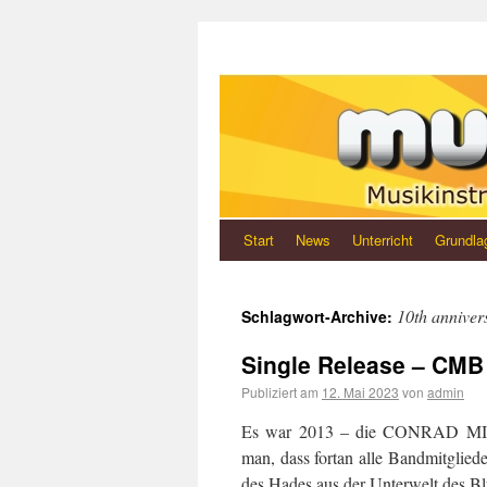
Start
News
Unterricht
Grundla
10th anniver
Schlagwort-Archive:
Single Release – CMB 
Publiziert am
12. Mai 2023
von
admin
Es war 2013 – die CONRAD MILLE
man, dass fortan alle Bandmitglied
des Hades aus der Unterwelt des 