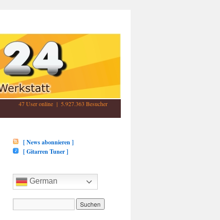
47 User online | 5.927.363 Besucher
[ News abonnieren ]
[ Gitarren Tuner ]
German