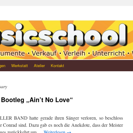
gen
Werkstatt
Atelier
Kontakt
sary
Bootleg „Ain’t No Love“
R BAND hatte gerade ihren Sänger verloren, so beschloss
er Conrad sind. Dazu gab es noch die Anekdote, dass der Meister
Blues zurückkehrt um …
Weiterlesen
→