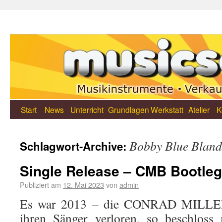
Start
News
Unterricht
Grundlagen
Werkstatt
Atelier
K
Bobby Blue Bland
Schlagwort-Archive:
Single Release – CMB Bootleg
Publiziert am
12. Mai 2023
von
admin
Es war 2013 – die CONRAD MILLER
ihren Sänger verloren, so beschloss 